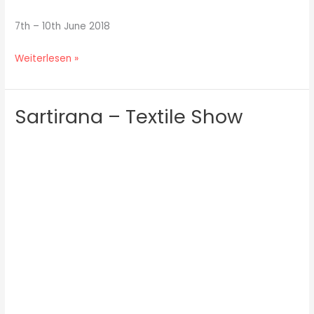
7th – 10th June 2018
Weiterlesen »
Sartirana – Textile Show
Sartirana
–
Textile
Show