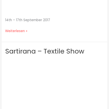
14th – 17th September 2017
Weiterlesen »
Sartirana – Textile Show
Sartirana
–
Textile
Show