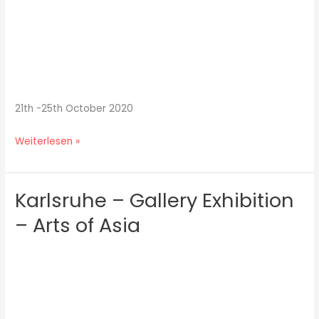
21th -25th October 2020
Weiterlesen »
Karlsruhe – Gallery Exhibition
Karlsruhe
–
– Arts of Asia
Gallery
Exhibition
–
Arts
of