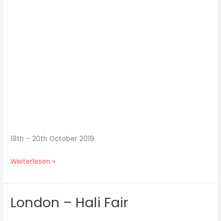
Rug
and
Textile
Show
18th – 20th October 2019
Weiterlesen »
London – Hali Fair
London
–