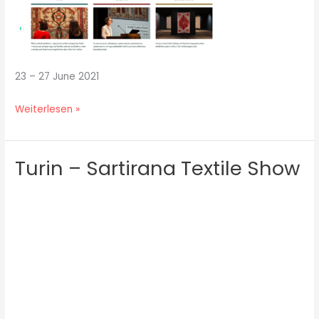
23 – 27 June 2021
Weiterlesen »
Turin – Sartirana Textile Show
Turin
–
Sartirana
Textile
Show