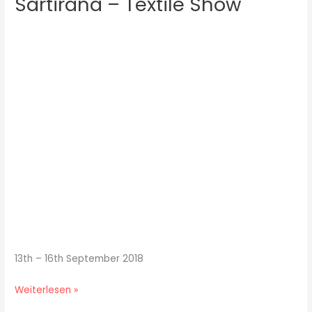
Sartirana – Textile Show
Sartirana
–
Textile
Show
13th – 16th September 2018
Weiterlesen »