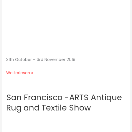
31th October – 3rd November 2019
Weiterlesen »
San Francisco -ARTS Antique
San
Francisco
Rug and Textile Show
-
ARTS
Antique