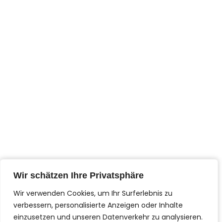
Serkan Sari
Wir schätzen Ihre Privatsphäre
Wir schätzen Ihre Privatsphäre
I
F
n
a
Wir verwenden Cookies, um Ihr Surferlebnis zu
Wir verwenden Cookies, um Ihr Surferlebnis zu
s
c
t
e
verbessern, personalisierte Anzeigen oder Inhalte
verbessern, personalisierte Anzeigen oder Inhalte
Contact us!
a
b
g
o
einzusetzen und unseren Datenverkehr zu analysieren.
einzusetzen und unseren Datenverkehr zu analysieren.
r
o