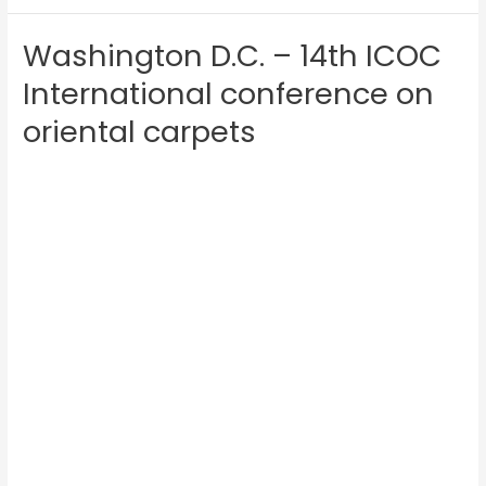
Washington D.C. – 14th ICOC
Washington
D.C.
International conference on
–
oriental carpets
14th
ICOC
International
conference
on
oriental
carpets