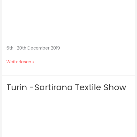
Asia
6th -20th December 2019
Weiterlesen »
Turin -Sartirana Textile Show
Turin
-
Sartirana
Textile
Show