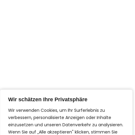
Serkan Sari
Wir schätzen Ihre Privatsphäre
Wir schätzen Ihre Privatsphäre
I
F
n
a
Wir verwenden Cookies, um Ihr Surferlebnis zu
Wir verwenden Cookies, um Ihr Surferlebnis zu
s
c
t
e
verbessern, personalisierte Anzeigen oder Inhalte
verbessern, personalisierte Anzeigen oder Inhalte
Contact us!
a
b
g
o
einzusetzen und unseren Datenverkehr zu analysieren.
einzusetzen und unseren Datenverkehr zu analysieren.
r
o
a
k
Write us or call us
Wenn Sie auf „Alle akzeptieren" klicken, stimmen Sie
Wenn Sie auf „Alle akzeptieren" klicken, stimmen Sie
m
-