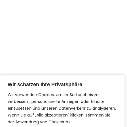
Serkan Sari
Wir schätzen Ihre Privatsphäre
Wir schätzen Ihre Privatsphäre
I
F
n
a
Wir verwenden Cookies, um Ihr Surferlebnis zu
Wir verwenden Cookies, um Ihr Surferlebnis zu
s
c
t
e
verbessern, personalisierte Anzeigen oder Inhalte
verbessern, personalisierte Anzeigen oder Inhalte
Contact us!
a
b
g
o
einzusetzen und unseren Datenverkehr zu analysieren.
einzusetzen und unseren Datenverkehr zu analysieren.
r
o
a
k
Write us or call us
Wenn Sie auf „Alle akzeptieren" klicken, stimmen Sie
Wenn Sie auf „Alle akzeptieren" klicken, stimmen Sie
m
-
Datenschutz
f
der Anwendung von Cookies zu.
der Anwendung von Cookies zu.